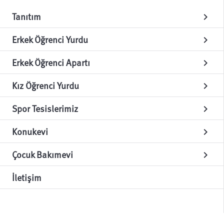
Tanıtım
chevron_right
Erkek Öğrenci Yurdu
chevron_right
Erkek Öğrenci Apartı
chevron_right
Kız Öğrenci Yurdu
chevron_right
Spor Tesislerimiz
chevron_right
Konukevi
chevron_right
Çocuk Bakımevi
chevron_right
İletişim