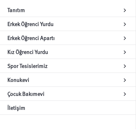
Tanıtım
chevron_right
Erkek Öğrenci Yurdu
chevron_right
Erkek Öğrenci Apartı
chevron_right
Kız Öğrenci Yurdu
chevron_right
Spor Tesislerimiz
chevron_right
Konukevi
chevron_right
Çocuk Bakımevi
chevron_right
İletişim