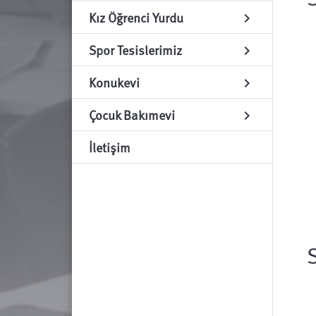
Kız Öğrenci Yurdu
chevron_right
Spor Tesislerimiz
chevron_right
Konukevi
chevron_right
Çocuk Bakımevi
chevron_right
İletişim