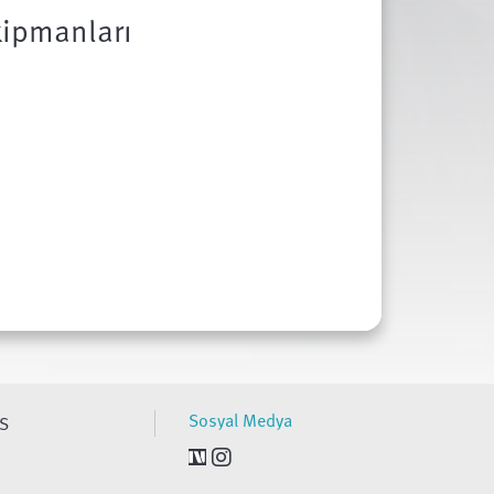
kipmanları
Sosyal Medya
S