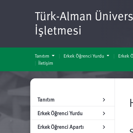
Türk-Alman Üniversi
İşletmesi
Tanıtım
Erkek Öğrenci Yurdu
Erkek Ö
İletişim
Tanıtım
chevron_right
Erkek Öğrenci Yurdu
chevron_right
Erkek Öğrenci Apartı
chevron_right