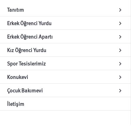
Tanıtım
chevron_right
Erkek Öğrenci Yurdu
chevron_right
Erkek Öğrenci Apartı
chevron_right
Kız Öğrenci Yurdu
chevron_right
Spor Tesislerimiz
chevron_right
Konukevi
chevron_right
Çocuk Bakımevi
chevron_right
İletişim