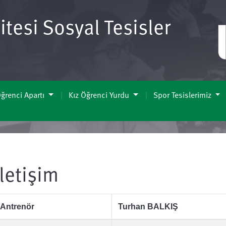
tesi Sosyal Tesisler
ğrenci Apartı
Kız Öğrenci Yurdu
Spor Tesislerimiz
İletişim
Antrenör
Turhan BALKIŞ