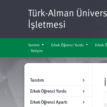
Türk-Alman Üniversi
İşletmesi
Tanıtım
Erkek Öğrenci Yurdu
Erkek Ö
İletişim
Tanıtım
chevron_right
Erkek Öğrenci Yurdu
chevron_right
Erkek Öğrenci Apartı
chevron_right