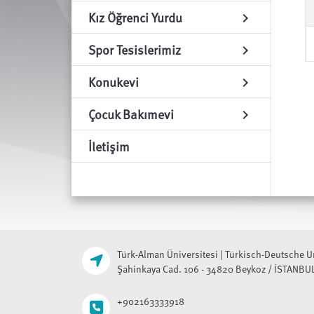
Kız Öğrenci Yurdu
chevron_right
Spor Tesislerimiz
chevron_right
Konukevi
chevron_right
Çocuk Bakımevi
chevron_right
İletişim
Türk-Alman Üniversitesi | Türkisch-Deutsche U
Şahinkaya Cad. 106 - 34820 Beykoz / İSTANBU
+902163333918