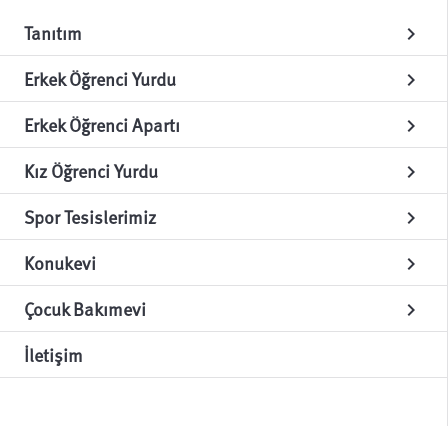
Tanıtım
chevron_right
Erkek Öğrenci Yurdu
chevron_right
Erkek Öğrenci Apartı
chevron_right
Kız Öğrenci Yurdu
chevron_right
Spor Tesislerimiz
chevron_right
Konukevi
chevron_right
Çocuk Bakımevi
chevron_right
İletişim