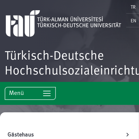
TR
EN
Türkisch-Deutsche
Hochschulsozialeinricht
Menü
Gästehaus
chevron_right