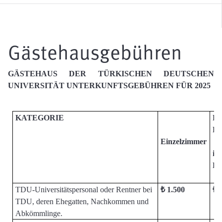
Gästehausgebühren
GÄSTEHAUS DER TÜRKISCHEN DEUTSCHEN
UNIVERSITÄT UNTERKUNFTSGEBÜHREN FÜR 2025
KATEGORIE
P
P
Einzelzimmer
im
Do
TDU-Universitätspersonal oder Rentner bei
₺ 1.500
₺ 
TDU, deren Ehegatten, Nachkommen und
Abkömmlinge.