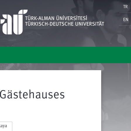
TR
EN
 Gästehauses
kaya