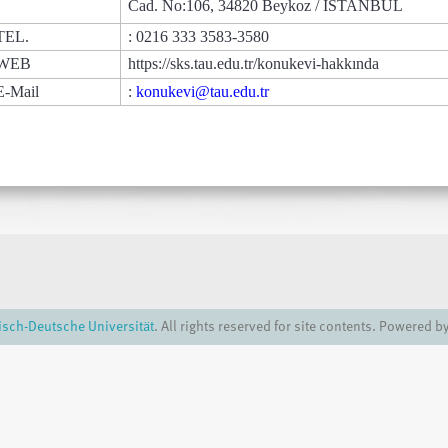
Cad. No:106, 34820 Beykoz / İSTANBUL
TEL.
: 0216 333 3583-3580
WEB
https://sks.tau.edu.tr/konukevi-hakkında
E-Mail
:
konukevi@tau.edu.tr
isch-Deutsche Universität
. All rights reserved for site contents. Powered b