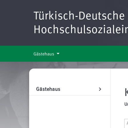
Türkisch-Deutsche
Hochschulsozialei
Gästehaus
Gästehaus
chevron_right
U